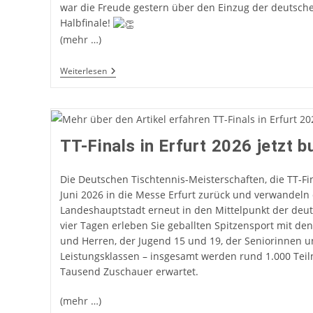
war die Freude gestern über den Einzug der deutsc
Halbfinale!
(mehr …)
Spannende
Weiterlesen
Tage
Bei
Der
Tischtennis-
Mannschafts-
WM
TT-Finals in Erfurt 2026 jetzt 
In
London!
Die Deutschen Tischtennis-Meisterschaften, die TT-Fin
Juni 2026 in die Messe Erfurt zurück und verwandeln 
Landeshauptstadt erneut in den Mittelpunkt der deut
vier Tagen erleben Sie geballten Spitzensport mit 
und Herren, der Jugend 15 und 19, der Seniorinnen u
Leistungsklassen – insgesamt werden rund 1.000 Te
Tausend Zuschauer erwartet.
(mehr …)