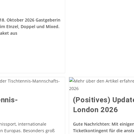
Südkorea
Mit
Anschlussprogram
In
 18. Oktober 2026 Gastgeberin
Japan
im EInzel, Doppel und Mixed.
Paket aus
nnis-
(Positives) Updat
London 2026
ssport, internationale
Gute Nachrichten: Mit einige
en Europas. Besonders groß
Ticketkontingent für die an