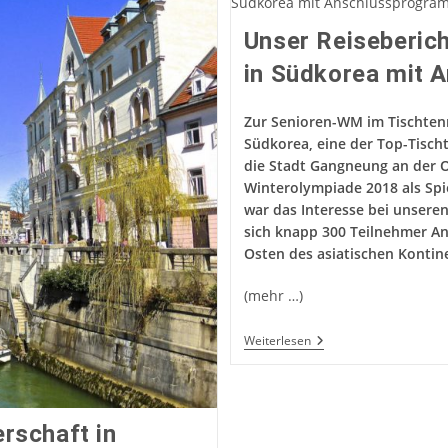
Unser Reiseberic
in Südkorea mit 
Zur Senioren-WM im Tischtenni
Südkorea, eine der Top-Tisch
die Stadt Gangneung an der O
Winterolympiade 2018 als Spi
war das Interesse bei unsere
sich knapp 300 Teilnehmer An
Osten des asiatischen Kontin
(mehr …)
Unser
Weiterlesen
Reisebericht
Zur
Tischtennis
Senioren-
WM
rschaft in
In