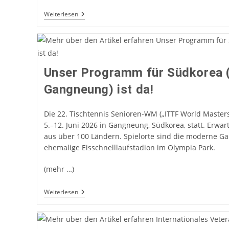
TT-
Weiterlesen
Finals
In
Erfurt
2026
Jetzt
Buchbar
Unser Programm für Südkorea 
Gangneung) ist da!
Die 22. Tischtennis Senioren-WM („ITTF World Master
5.–12. Juni 2026 in Gangneung, Südkorea, statt. Erwar
aus über 100 Ländern. Spielorte sind die moderne 
ehemalige Eisschnelllaufstadion im Olympia Park.
(mehr …)
Unser
Weiterlesen
Programm
Für
Südkorea
(WM