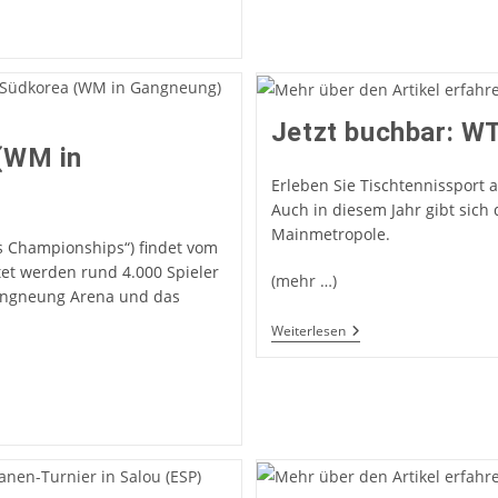
Jetzt buchbar: W
(WM in
Erleben Sie Tischtennissport a
Auch in diesem Jahr gibt sich d
Mainmetropole.
s Championships“) findet vom
tet werden rund 4.000 Spieler
(mehr …)
Gangneung Arena und das
Jetzt
Weiterlesen
Buchbar:
WTT
Champions
Frankfurt
2025