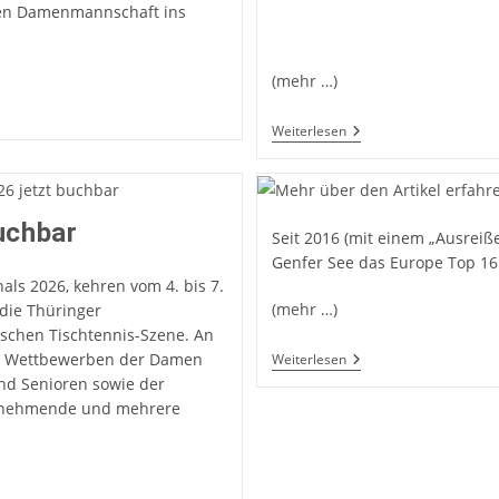
hen Damenmannschaft ins
(mehr …)
(Positives)
Weiterlesen
Update
Zur
Tischtennis-
WM
In
buchbar
Seit 2016 (mit einem „Ausreiße
London
2026
Genfer See das Europe Top 16
als 2026, kehren vom 4. bis 7.
(mehr …)
die Thüringer
schen Tischtennis-Szene. An
den Wettbewerben der Damen
Weiterlesen
nd Senioren sowie der
ilnehmende und mehrere