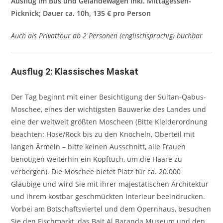
Ausflug im Bus und Geländewagen inkl. Mittagessen-
Picknick; Dauer ca. 10h, 135 € pro Person
Auch als Privattour ab 2 Personen (englischsprachig) buchbar
Ausflug 2: Klassisches Maskat
Der Tag beginnt mit einer Besichtigung der Sultan-Qabus-
Moschee, eines der wichtigsten Bauwerke des Landes und
eine der weltweit größten Moscheen (Bitte Kleiderordnung
beachten: Hose/Rock bis zu den Knöcheln, Oberteil mit
langen Ärmeln – bitte keinen Ausschnitt, alle Frauen
benötigen weiterhin ein Kopftuch, um die Haare zu
verbergen). Die Moschee bietet Platz für ca. 20.000
Gläubige und wird Sie mit ihrer majestätischen Architektur
und ihrem kostbar geschmückten Interieur beeindrucken.
Vorbei am Botschaftsviertel und dem Opernhaus, besuchen
Sie den Fischmarkt, das Bait Al Baranda Museum und den