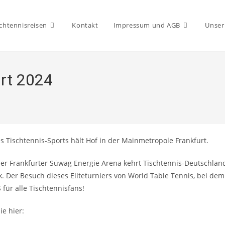
chtennisreisen
Kontakt
Impressum und AGB
Unser
rt 2024
s Tischtennis-Sports hält Hof in der Mainmetropole Frankfurt.
 Frankfurter Süwag Energie Arena kehrt Tischtennis-Deutschland 
k. Der Besuch dieses Eliteturniers von World Table Tennis, bei de
 für alle Tischtennisfans!
e hier: