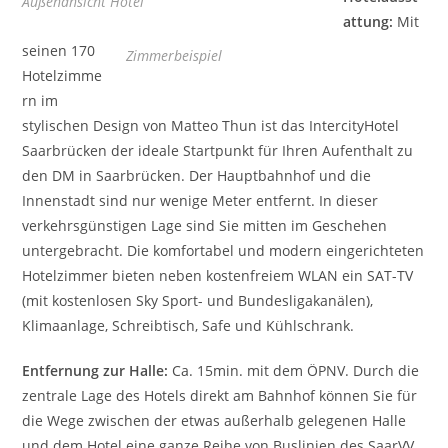
Außenansicht Hotel
attung:
Mit
seinen 170
Zimmerbeispiel
Hotelzimme
rn im
stylischen Design von Matteo Thun ist das IntercityHotel
Saarbrücken der ideale Startpunkt für Ihren Aufenthalt zu
den DM in Saarbrücken. Der Hauptbahnhof und die
Innenstadt sind nur wenige Meter entfernt. In dieser
verkehrsgünstigen Lage sind Sie mitten im Geschehen
untergebracht. Die komfortabel und modern eingerichteten
Hotelzimmer bieten neben kostenfreiem WLAN ein SAT-TV
(mit kostenlosen Sky Sport- und Bundesligakanälen),
Klimaanlage, Schreibtisch, Safe und Kühlschrank.
Entfernung zur Halle:
Ca. 15min. mit dem ÖPNV. Durch die
zentrale Lage des Hotels direkt am Bahnhof können Sie für
die Wege zwischen der etwas außerhalb gelegenen Halle
und dem Hotel eine ganze Reihe von Buslinien des SaarVV