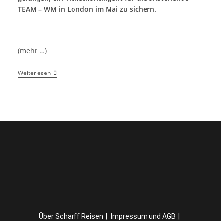
TEAM – WM in London im Mai zu sichern.
(mehr …)
(Positives)
Weiterlesen
Update
Zur
Tischtennis-
WM
In
London
2026
Über Scharff Reisen
Impressum und AGB