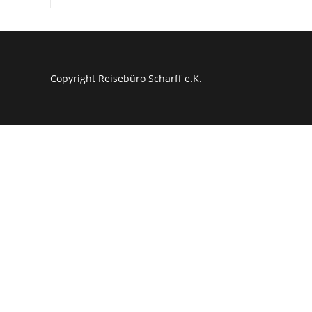
Events
2023
Und
2024
Copyright Reisebüro Scharff e.K.