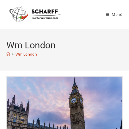
Zum
Inhalt
Menü
springen
Wm London
>
Wm London