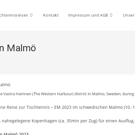
chtennisreisen
Kontakt
Impressum und AGB
Unser
in Malmö
 the Vastra Hamnen (The Western Harbour) district in Malmo, Sweden, during
ine Reise zur Tischtennis – EM 2023 im schwedischen Malmö (10.-1
nahegelegene Kopenhagen (ca. 35min per Zug) für einen Ausflug, 
in Malmö 2023