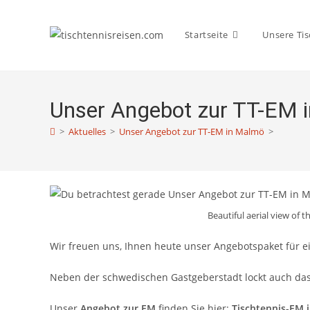
Zum
Inhalt
Startseite
Unsere Tis
springen
Unser Angebot zur TT-EM 
>
Aktuelles
>
Unser Angebot zur TT-EM in Malmö
>
Beautiful aerial view of
Wir freuen uns, Ihnen heute unser Angebotspaket für e
Neben der schwedischen Gastgeberstadt lockt auch das 
Unser
Angebot zur EM
finden Sie hier:
Tischtennis-EM 