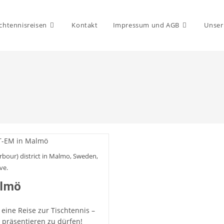
chtennisreisen
Kontakt
Impressum und AGB
Unser
rbour) district in Malmo, Sweden,
ve.
almö
eine Reise zur Tischtennis –
präsentieren zu dürfen!