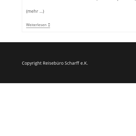
(mehr …)
Unser
Weiterlesen
Angebot
Zur
TT-
EM
In
Malmö
Copyright Reisebüro Scharff e.K.