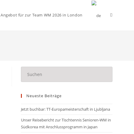
Website-
 Angebot für zur Team WM 2026 in London
Suche
Press
umschalten
Escape
to
close
Neueste Beiträge
the
search
Jetzt buchbar: TT-Europameisterschaft in Ljubljana
panel.
Unser Reisebericht zur Tischtennis Senioren-WM in
Südkorea mit Anschlussprogramm in Japan